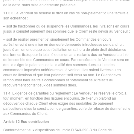
de la dette, sans mise en demeure préalable.
11.3.3 Le Vendeur se réserve le droit en cas de non-paiement d une facture à
son échéance :
– soit de fractionner ou de suspendre les Commandes, les livraisons en cours
jusqu à complet paiement des sommes que le Client reste devoir au Vendeur ;
– soit de résilier purement et simplement les Commandes en cours
après l envoi d une mise en demeure demeurée infructueuse pendant huit
jours étant entendu que cette résiliation entraînera de plein droit déchéance
des termes fixés pour la totalité des montants restants dus au Vendeur au titre
de lensemble des Commandes en cours. Par conséquent, le Vendeur sera en
droit d exiger le paiement de la totalité des sommes dues au titre des
commandes impayées antérieures ou à venir qu lles soient livrées ou en
cours de livraison et que leur paiement soit échu ou non. Le Client devra
rembourser tous les frais occasionnés et notamment ceux relatifs au
recouvrement contentieux des sommes dues.
11.4. Exigence de garanties ou règlement : Le Vendeur se réserve le droit, à
tout moment, en fonction des risques encourus, de fixer un plafond au
découvert de chaque Client et/ou exiger des modalités de paiement
particulières et/ou la constitution de garanties, voire de refuser de donner suite
aux Commandes du Client.
Article 12 Eco-contribution
Conformément aux dispositions de l rticle R.543-290-3 du Code de l