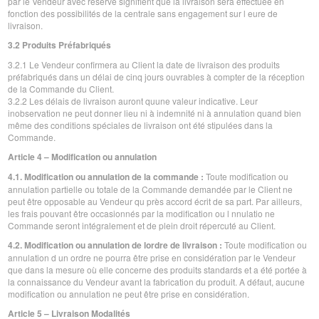
par le Vendeur avec réserve signifient que la livraison sera effectuée en
fonction des possibilités de la centrale sans engagement sur l eure de
livraison.
3.2 Produits Préfabriqués
3.2.1 Le Vendeur confirmera au Client la date de livraison des produits
préfabriqués dans un délai de cinq jours ouvrables à compter de la réception
de la Commande du Client.
3.2.2 Les délais de livraison auront quune valeur indicative. Leur
inobservation ne peut donner lieu ni à indemnité ni à annulation quand bien
même des conditions spéciales de livraison ont été stipulées dans la
Commande.
Article 4 – Modification ou annulation
4.1. Modification ou annulation de la commande :
Toute modification ou
annulation partielle ou totale de la Commande demandée par le Client ne
peut être opposable au Vendeur qu près accord écrit de sa part. Par ailleurs,
les frais pouvant être occasionnés par la modification ou l nnulatio ne
Commande seront intégralement et de plein droit répercuté au Client.
4.2. Modification ou annulation de lordre de livraison :
Toute modification ou
annulation d un ordre ne pourra être prise en considération par le Vendeur
que dans la mesure où elle concerne des produits standards et a été portée à
la connaissance du Vendeur avant la fabrication du produit. A défaut, aucune
modification ou annulation ne peut être prise en considération.
Article 5 – Livraison Modalités