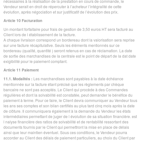
nécessaires à la réalisation de la prestation en cours de commande, le
Vendeur serait en droit de répercuter à l’acheteur l’intégralité de cette
évolution, après négociation et sur justificatif de l’évolution des prix.
Article 10 Facturation
Un montant forfaitaire pour frais de gestion de 3,50 euros HT sera facturé au
Client lors de l établissement de la facture.
A chaque livraison correspond un bordereau dont la valorisation sera reprise
sur une facture récapitulative. Seuls les éléments mentionnés sur ce
bordereau (qualité, quantité ) seront retenus en cas de réclamation. La date
de sortie des marchandises de la centrale est le point de départ de la dat date
exigibilité pour le paiement comptant.
Article 11 Paiement
11.1. Modalités :
Les marchandises sont payables à la date échéance
mentionnée sur la facture étant précisé que les règlements par chèque
bancaire ne sont pas acceptés. Le Client qui procède à des Commandes
régulières et dont la solvabilité est constatée, peut demander le bénéfice du
paiement à terme. Pour ce faire, le Client devra communiquer au Vendeur tous
les ans ses comptes et son bilan certifiés au plus tard cinq mois après la date
de clôture. Il communiquera également à la demande du Vendeur les états
intermédiaires permettant de juger de l évolution de sa situation financière. est
l nalyse financière des ratios de solvabilité et de rentabilité ressortant des
documents fournis par le Client qui permettront la mise en place de délais
ainsi que leur maintien éventuel. Sous ces conditions, le Vendeur pourra
accorder au Client des délais de paiement particuliers, au choix du Client par