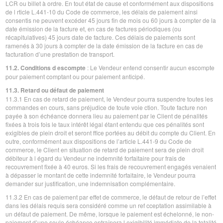
LCR ou billet à ordre. En tout état de cause et conformément aux dispositions
de l rticle L.441-10 du Code de commerce, les délais de paiement ainsi
consentis ne peuvent excéder 45 jours fin de mois ou 60 jours à compter de la
date émission de la facture et, en cas de factures périodiques (ou
récapitulatives) 45 jours date de facture. Ces délais de paiements sont
ramenés à 30 jours à compter de la date émission de la facture en cas de
facturation d’une prestation de transport.
11.2. Conditions d escompte
: Le Vendeur entend consentir aucun escompte
pour paiement comptant ou pour paiement anticipé.
11.3. Retard ou défaut de paiement
11.3.1 En cas de retard de paiement, le Vendeur pourra suspendre toutes les
commandes en cours, sans préjudice de toute voie ction. Toute facture non
payée à son échéance donnera lieu au paiement par le Client de pénalités
fixées à trois fois le taux intérêt légal étant entendu que ces pénalités sont
exigibles de plein droit et seront ffice portées au débit du compte du Client. En
outre, conformément aux dispositions de l’article L.441-9 du Code de
commerce, le Client en situation de retard de paiement sera de plein droit
débiteur à l égard du Vendeur ne indemnité forfaitaire pour frais de
recouvrement fixée à 40 euros. Si les frais de recouvrement engagés venaient
à dépasser le montant de cette indemnité forfaitaire, le Vendeur pourra
demander sur justification, une indemnisation complémentaire.
11.3.2 En cas de paiement par effet de commerce, le défaut de retour de l’effet
dans les délais requis sera considéré comme un ref cceptation assimilable à
un défaut de paiement. De même, lorsque le paiement est échelonné, le non-
paiement d’une seule échéance entraînera l exigibilité immédiate de la totalité