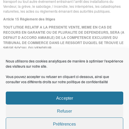
transport ou tout autre événement entraînant l’arrêt des installations du
Vendeur, la grève, le sabotage, l incendie, les intempéries, les catastrophes
naturelles, les actes ou règlements émanant des autorités publiques.
Article 15 Règlement des litiges
TOUT LITIGE RELATIF A LA PRESENTE VENTE, MEME EN CAS DE
RECOURS EN GARANTIE OU DE PLURALITE DE DEFENDEURS, SERA (A
DEFAUT D ACCORD AMIABLE) DE LA COMPETENCE EXCLUSIVE DU
TRIBUNAL DE COMMERCE DANS LE RESSORT DUQUEL SE TROUVE LE
SIEGE SOCIAL DU VENDEUR
Nous utilisons des cookies analytiques de manière à optimiser l'expérience
des visiteurs sur notre site.
Vous pouvez accepter ou refuser en cliquant ci-dessous, ainsi que
consulter vos différents droits sur notre
politique de confidentialité
CuBe
Les bétons du Groupe CB
Accepter
Refuser
Préférences
Recrutement
Suivez-nous