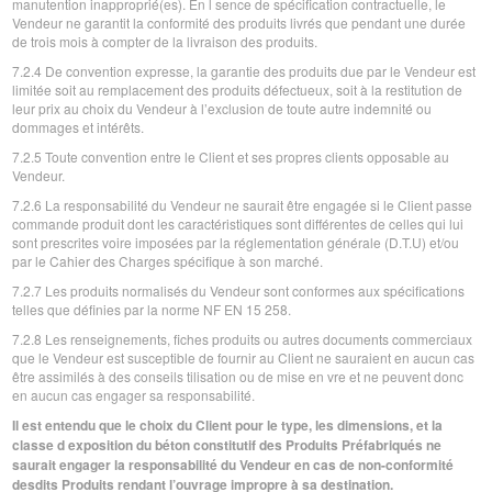
manutention inapproprié(es). En l sence de spécification contractuelle, le
Vendeur ne garantit la conformité des produits livrés que pendant une durée
de trois mois à compter de la livraison des produits.
7.2.4 De convention expresse, la garantie des produits due par le Vendeur est
limitée soit au remplacement des produits défectueux, soit à la restitution de
leur prix au choix du Vendeur à l’exclusion de toute autre indemnité ou
dommages et intérêts.
7.2.5 Toute convention entre le Client et ses propres clients opposable au
Vendeur.
7.2.6 La responsabilité du Vendeur ne saurait être engagée si le Client passe
commande produit dont les caractéristiques sont différentes de celles qui lui
sont prescrites voire imposées par la réglementation générale (D.T.U) et/ou
par le Cahier des Charges spécifique à son marché.
7.2.7 Les produits normalisés du Vendeur sont conformes aux spécifications
telles que définies par la norme NF EN 15 258.
7.2.8 Les renseignements, fiches produits ou autres documents commerciaux
que le Vendeur est susceptible de fournir au Client ne sauraient en aucun cas
être assimilés à des conseils tilisation ou de mise en vre et ne peuvent donc
en aucun cas engager sa responsabilité.
Il est entendu que le choix du Client pour le type, les dimensions, et la
classe d exposition du béton constitutif des Produits Préfabriqués ne
saurait engager la responsabilité du Vendeur en cas de non-conformité
desdits Produits rendant l’ouvrage impropre à sa destination.