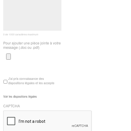
0 de 1000 caractères maximum
Pour ajouter une pièce jointe à votre
message (.doc ou .pdf)
Types
de
fichiers
J’ai pris connaissance des
acceptés
dispositions légales et les accepte
:
doc,
docx,
Voir les dispositions légales
pdf,
rtf.
CAPTCHA