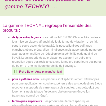
gamme TECHNYL ...
La gamme TECHNYL regroupe l’ensemble des
produits :
de type auto-plaçants :
ces bétons NF EN 206/CN sont très fluides et
leur mise en place s’affranchit de toute forme de vibration, et se fait
sous la seule action de la gravité. Ils nécessitent des coffrages
étanches, et une préparation minutieuse, mais apportent de nombreux
avantages en matière de réduction de la pénibilité et de qualité de
travail. Leurs propriétés auto-plaçantes assurent en outre une
répartition égale des résistances, une fermeture supérieure des pores
du béton, et une meilleure durabilité de l’ouvrage.
Fiche Béton Auto-placant Vertical
pour systèmes sols :
ces produits sont spécifiquement développés
pour une application en couche supérieure des sols, et destinés à être
recouverts (supports de carrelages, sols souples, parquets, etc.) pour
logements neufs (chape fluide, microbéton) ou en rénovation
(ravoirage normal ou léger).
techniques supérieurs :
les produits hautement spécifiques
nécessitant des études poussées en laboratoire, et développés sur